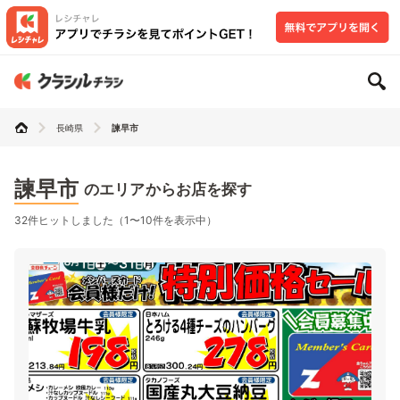
長崎県
諫早市
諫早市
のエリアからお店を探す
32件ヒットしました（1〜10件を表示中）