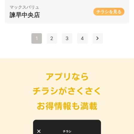
マックスバリュ
チラシを見る
諫早中央店
1
2
3
4