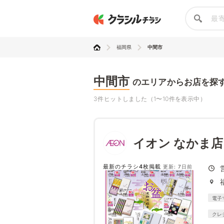
福岡県
中間市
中間市
のエリアからお店を探
3件ヒットしました（1〜10件を表示中）
イオン なかま店
最新のチラシ4枚掲載
更新: 7日前
電子
クレ