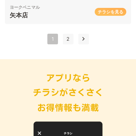
ヨークベニマル
チラシを見る
矢本店
1
2