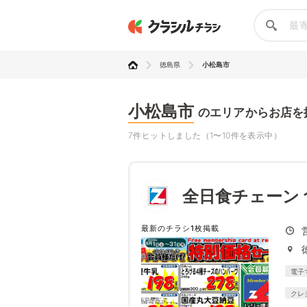
徳島県
小松島市
小松島市
のエリアからお店を
7件ヒットしました（1〜10件を表示中）
全日食チェーン
最新のチラシ1枚掲載
電子
クレ