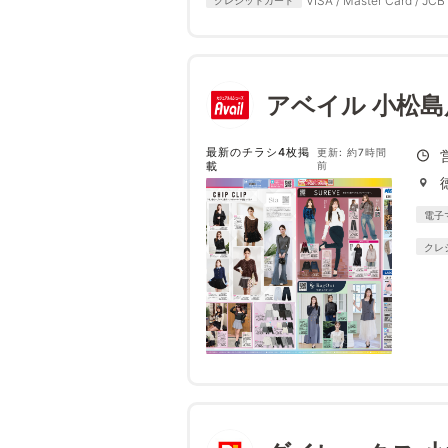
VISA / Master Card / JCB 
アベイル 小松島
最新のチラシ4枚掲
更新: 約7時間
載
前
電子
クレ