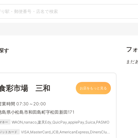
フ
探す
まだ
 食彩市場 三和
お店をもっと見る
営業時間 07:30～20:00
徳島県小松島市和田島町字松田新田171
WAON,nanaco,楽天Edy,QuicPay,applePay,Suica,PASMO
マネー
VISA,MasterCard,JCB,AmericanExpress,DinersClub,
ジットカード