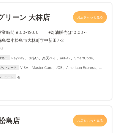
グリーン 大林店
お店をもっと見る
営業時間 9:00-19:00 ※灯油販売は10:00～
徳島県小松島市大林町字中新田7-3
46
PayPay、ｄ払い、楽天ペイ、auPAY、SmartCode、
マネー
FamiPay、銀行Pay、ゆうちょPay、メルペイ
VISA、Master Card、JCB、American Express、
ジットカード
Diners Club
有
ントカード
松島店
お店をもっと見る