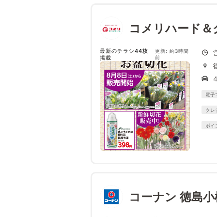
コメリハード＆
最新のチラシ44枚
更新: 約3時間
掲載
前
電子
クレ
ポイ
コーナン 徳島小