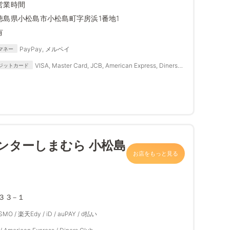
営業時間
徳島県小松島市小松島町字房浜1番地1
有
PayPay, メルペイ
マネー
VISA, Master Card, JCB, American Express, Diners
ジットカード
Club
ンターしまむら 小松島
お店をもっと見る
３３−１
ASMO / 楽天Edy / iD / auPAY / d払い