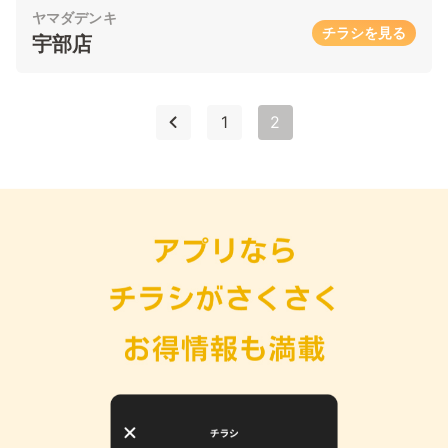
ヤマダデンキ
チラシを見る
宇部店
1
2