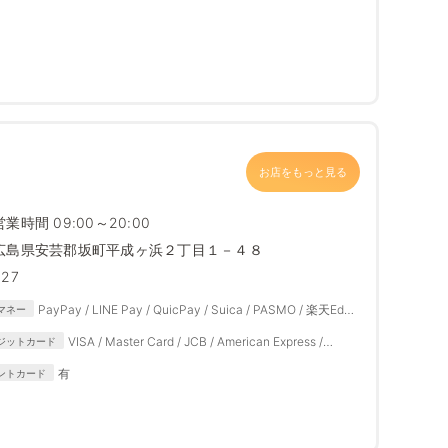
お店をもっと見る
営業時間 09:00～20:00
広島県安芸郡坂町平成ヶ浜２丁目１－４８
427
PayPay / LINE Pay / QuicPay / Suica / PASMO / 楽天Edy /
マネー
iD / 楽天ペイ / auPAY / メルペイ / d払い / 自社APP
VISA / Master Card / JCB / American Express /
ジットカード
Diners Club
有
ントカード