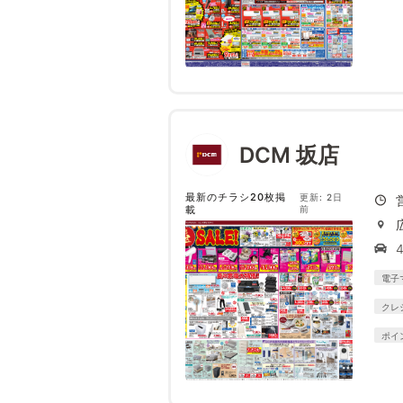
DCM 坂店
最新のチラシ20枚掲
更新: 2日
載
前
電子
クレ
ポイ