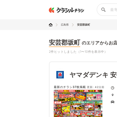
広島県
安芸郡坂町
安芸郡坂町
のエリアからお
2件ヒットしました（1〜10件を表示中）
ヤマダデンキ 
最新のチラシ37枚掲載
更新: 42分前