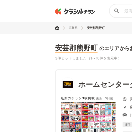
広島県
安芸郡熊野町
安芸郡熊野町
のエリアから
3件ヒットしました（1〜10件を表示中）
ホームセンター
最新のチラシ3枚掲載
更新: 3日前
電子