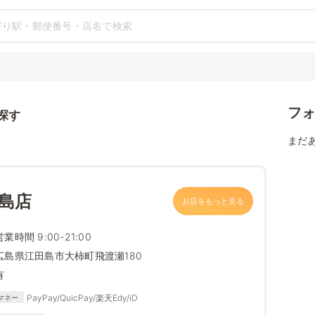
フ
探す
まだ
島店
お店をもっと見る
営業時間 9:00-21:00
広島県江田島市大柿町飛渡瀬180
有
PayPay/QuicPay/楽天Edy/iD
マネー