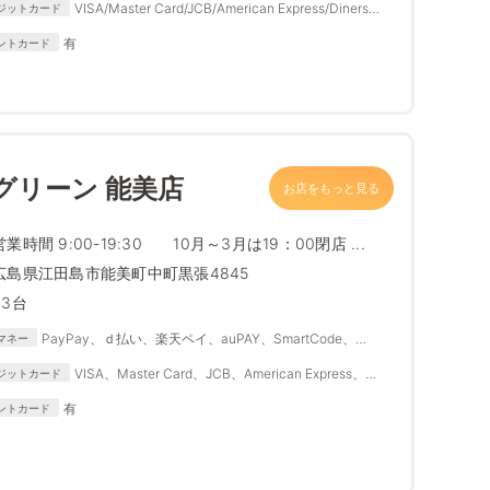
VISA/Master Card/JCB/American Express/Diners
ジットカード
Club
有
ントカード
グリーン 能美店
お店をもっと見る
営業時間 9:00-19:30 10月～3月は19：00閉店 ...
広島県江田島市能美町中町黒張4845
33台
PayPay、ｄ払い、楽天ペイ、auPAY、SmartCode、
マネー
FamiPay、銀行Pay、ゆうちょPay、メルペイ
VISA、Master Card、JCB、American Express、
ジットカード
Diners Club
有
ントカード