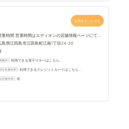
お店をもっと見る
営業時間 営業時間はエディオンの店舗情報ページにて最
新情報をご確...
広島県江田島市江田島町江南1丁目24-20
有
利用できる電子マネーはこちら
マネー
https://www.edion.com/ito/contents/special/lp/why_edion
利用できるクレジットカードはこちら
ジットカード
/content05/index.html
https://www.edion.com/ito/contents/special/lp/why_
有
ントカード
edion/content05/index.html