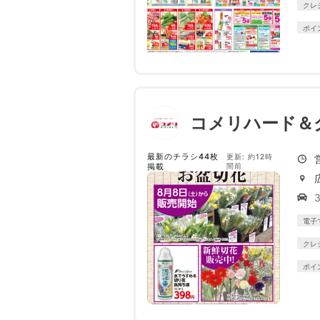
クレ
ポイ
コメリハード＆
最新のチラシ44枚
更新: 約12時
掲載
間前
電子
クレ
ポイ