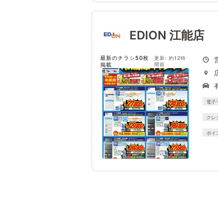
EDION 江能店
最新のチラシ50枚
更新: 約12時
掲載
間前
電子
クレ
ポイ