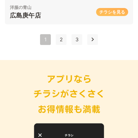
洋服の青山
チラシを見る
広島庚午店
1
2
3