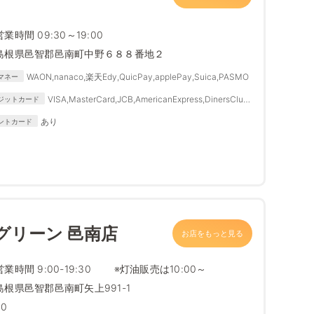
営業時間 09:30～19:00
島根県邑智郡邑南町中野６８８番地２
WAON,nanaco,楽天Edy,QuicPay,applePay,Suica,PASMO
マネー
VISA,MasterCard,JCB,AmericanExpress,DinersClub,
ジットカード
DISCOVER
あり
ントカード
グリーン 邑南店
お店をもっと見る
営業時間 9:00-19:30 ※灯油販売は10:00～
島根県邑智郡邑南町矢上991-1
30