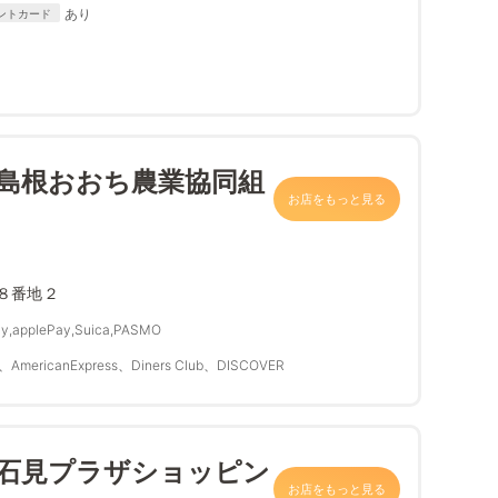
Diners Club、DISCOVER
あり
ントカード
 島根おおち農業協同組
お店をもっと見る
８番地２
y,applePay,Suica,PASMO
、AmericanExpress、Diners Club、DISCOVER
 石見プラザショッピン
お店をもっと見る