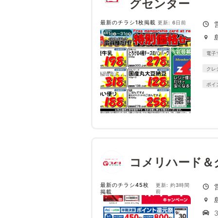
グセンター
最新のチラシ1枚掲載
更新: 6日前
電子
クレ
ポイ
コメリハード＆
最新のチラシ45枚
更新: 約3時間
掲載
前