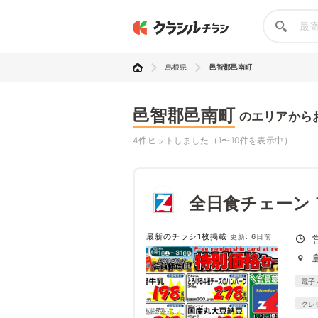
島根県
邑智郡邑南町
邑智郡邑南町
のエリアから
4件ヒットしました（1〜10件を表示中）
全日食チェーン
最新のチラシ1枚掲載
更新: 6日前
電子
クレ