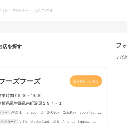
フ
お店を探す
まだ
 フーズフーズ
お店をもっと見る
営業時間 09:30～19:00
島根県邑智郡邑南町淀原１９７－１
WAON、nanaco、ID、楽天Edy、QuicPay、applePay、
マネー
Suica、PASMO、IC
VISA、MasterCard、JCB、AmericanExpress、
ジットカード