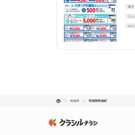
電子
クレ
ポイ
島根県
邑智郡邑南町