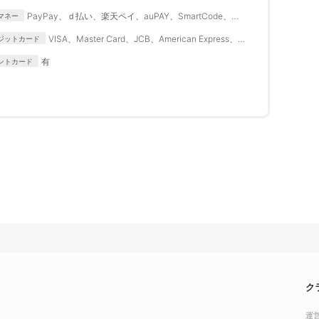
PayPay、ｄ払い、楽天ペイ、auPAY、SmartCode、
マネー
FamiPay、銀行Pay、ゆうちょPay、メルペイ
VISA、Master Card、JCB、American Express、
ジットカード
Diners Club
有
ントカード
ク
運