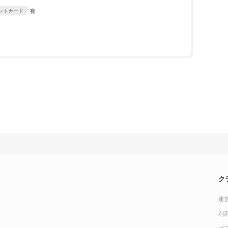
Diners Club
有
ントカード
ク
運
利