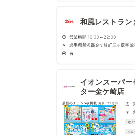
和風レストラン
営業時間 10:00～22:00
岩手県胆沢郡金ケ崎町三ヶ尻字荒巻
有
イオンスーパー
ター金ケ崎店
最新のチラシ5枚掲載
更新: 27分前
電子
クレ