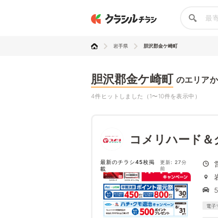
岩手県
胆沢郡金ケ崎町
胆沢郡金ケ崎町
のエリアか
4件ヒットしました（1〜10件を表示中）
コメリハード＆
最新のチラシ45枚掲
更新: 27分
載
前
電子