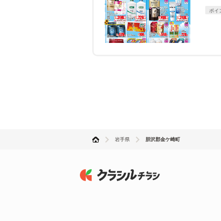
ポイ
岩手県
胆沢郡金ケ崎町