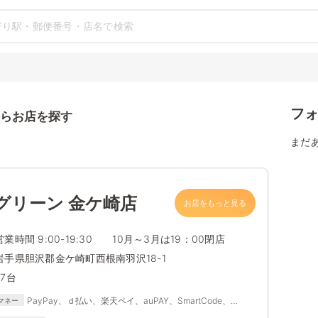
フ
らお店を探す
まだ
グリーン 金ケ崎店
お店をもっと見る
営業時間 9:00-19:30 10月～3月は19：00閉店
岩手県胆沢郡金ケ崎町西根南羽沢18-1
57台
PayPay、ｄ払い、楽天ペイ、auPAY、SmartCode、
マネー
FamiPay、銀行Pay、ゆうちょPay、メルペイ