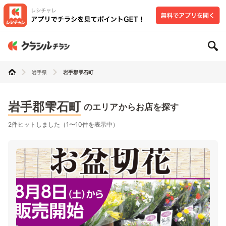
岩手県
岩手郡雫石町
岩手郡雫石町
のエリアからお店を探す
2件ヒットしました（1〜10件を表示中）