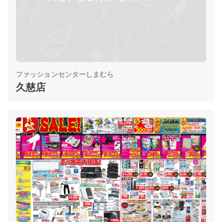
ファッションセンターしまむら
久慈店