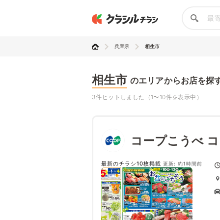
兵庫県
相生市
相生市
のエリアからお店を探
3件ヒットしました（1〜10件を表示中）
コープこうべ 
最新のチラシ10枚掲載
更新: 約1時間前