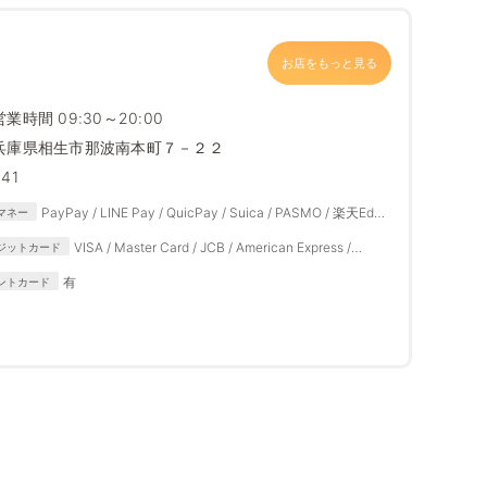
お店をもっと見る
営業時間 09:30～20:00
兵庫県相生市那波南本町７－２２
641
PayPay / LINE Pay / QuicPay / Suica / PASMO / 楽天Edy /
マネー
iD / 楽天ペイ / auPAY / メルペイ / d払い / 自社APP
VISA / Master Card / JCB / American Express /
ジットカード
Diners Club
有
ントカード