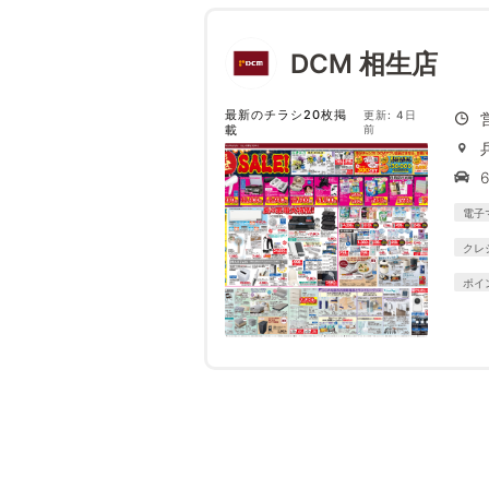
DCM 相生店
最新のチラシ20枚掲
更新: 4日
載
前
電子
クレ
ポイ