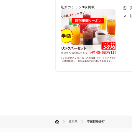
最新のチラシ9枚掲載
岐阜県
不破郡垂井町