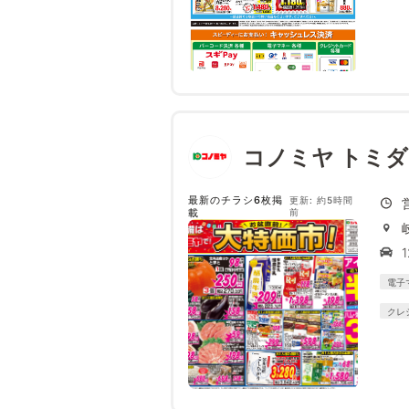
コノミヤ トミ
最新のチラシ6枚掲
更新: 約5時間
載
前
電子
クレ