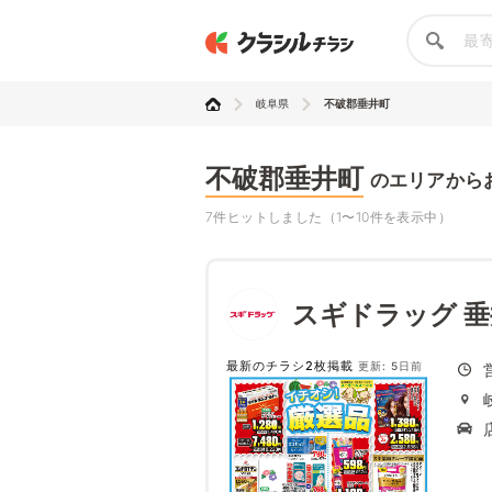
岐阜県
不破郡垂井町
不破郡垂井町
のエリアから
7件ヒットしました（1〜10件を表示中）
スギドラッグ 
最新のチラシ2枚掲載
更新: 5日前