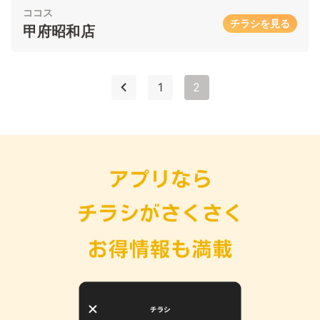
ココス
チラシを見る
甲府昭和店
1
2