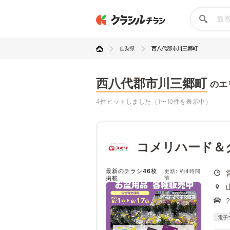
山梨県
西八代郡市川三郷町
西八代郡市川三郷町
のエ
4件ヒットしました（1〜10件を表示中）
コメリハード＆
最新のチラシ46枚
更新: 約4時間
掲載
前
電子