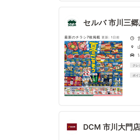
セルバ 市川三郷
最新のチラシ7枚掲載
更新: 1日前
クレ
ポイ
DCM 市川大門