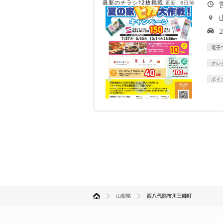
最新のチラシ12枚掲載
更新: 6日前
電子
クレ
ポイ
山梨県
西八代郡市川三郷町