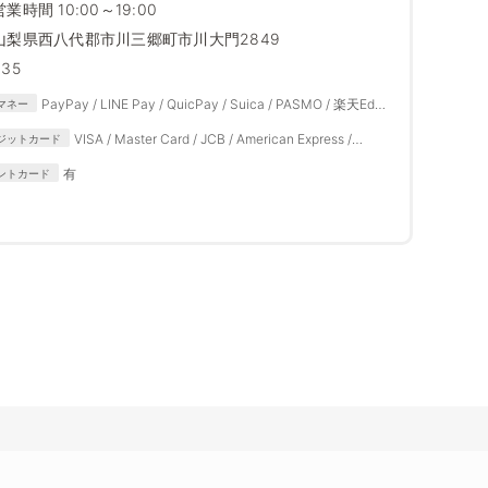
営業時間 10:00～19:00
山梨県西八代郡市川三郷町市川大門2849
235
PayPay / LINE Pay / QuicPay / Suica / PASMO / 楽天Edy /
マネー
iD / 楽天ペイ / auPAY / メルペイ / d払い / 自社APP
VISA / Master Card / JCB / American Express /
ジットカード
Diners Club
有
ントカード