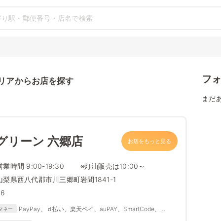
フ
リアからお店を探す
まだ
グリーン 六郷店
お店をもっと見る
営業時間 9:00-19:30 ※灯油販売は10:00～
山梨県西八代郡市川三郷町岩間1841-1
26
PayPay、ｄ払い、楽天ペイ、auPAY、SmartCode、
マネー
FamiPay、銀行Pay、ゆうちょPay、メルペイ