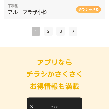
平和堂
チラシを見る
アル・プラザ小松
1
2
3