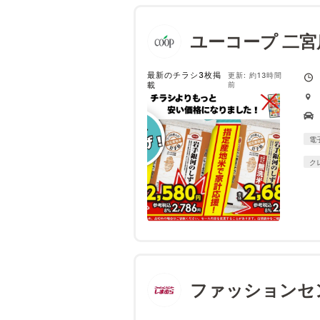
ユーコープ 二宮
最新のチラシ3枚掲
更新: 約13時間
載
前
電
ク
ファッションセ