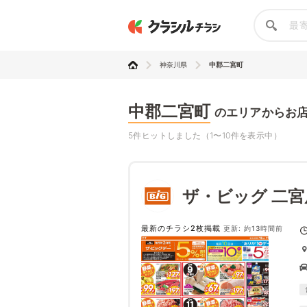
神奈川県
中郡二宮町
中郡二宮町
のエリアからお
5件ヒットしました（1〜10件を表示中）
ザ・ビッグ 二宮
最新のチラシ2枚掲載
更新: 約13時間前