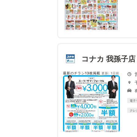
コナカ 我孫子店
最新のチラシ13枚掲載
更新: 1日前
電子
クレ