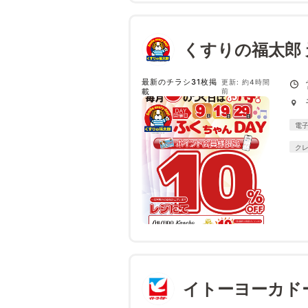
くすりの福太郎
最新のチラシ31枚掲
更新: 約4時間
載
前
電
ク
イトーヨーカド