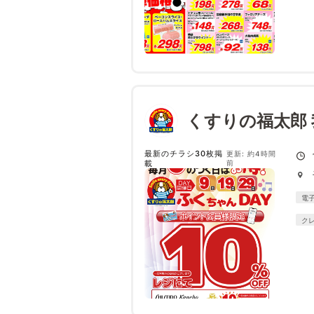
くすりの福太郎
最新のチラシ30枚掲
更新: 約4時間
載
前
電
ク