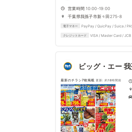
営業時間 10:00-19:00
千葉県我孫子市新々田275-8
PayPay / QuicPay / Suica / P
電子マネー
VISA / Master Card / JCB 
クレジットカード
ビッグ・エー 
最新のチラシ7枚掲載
更新: 約18時間前