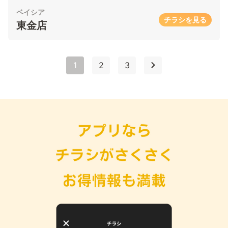
ベイシア
チラシを見る
東金店
1
2
3