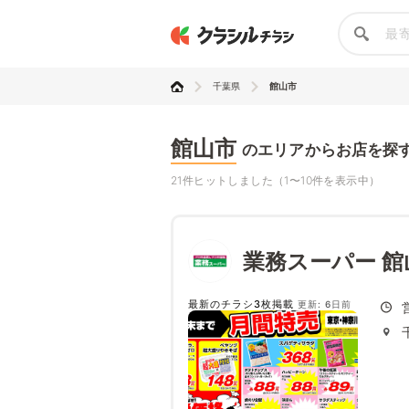
千葉県
館山市
館山市
のエリアからお店を探
21件ヒットしました（1〜10件を表示中）
業務スーパー 館
最新のチラシ3枚掲載
更新: 6日前