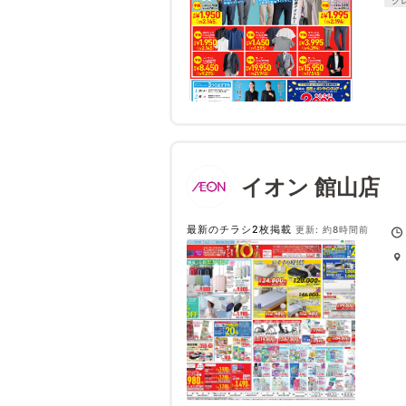
イオン 館山店
最新のチラシ2枚掲載
更新: 約8時間前