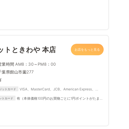
ットときわや 本店
お店をもっと見る
営業時間 AM8：30～PM8：00
千葉県館山市薗277
有
VISA、MasterCard、JCB、American Express、
ジットカード
Diners Club
有（本体価格100円のお買物ごとに1円ポイントがたまり
ントカード
ます。ポイントは1点よりご使用になれます。クレジッ
トカードのお支払いの場合は200円ごとに1円ポイントが
たまります。）