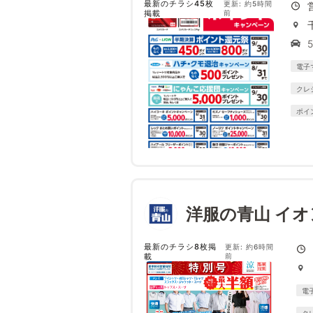
最新のチラシ45枚
更新: 約5時間
掲載
前
電子
クレ
ポイ
洋服の青山 イ
最新のチラシ8枚掲
更新: 約6時間
載
前
電
ク