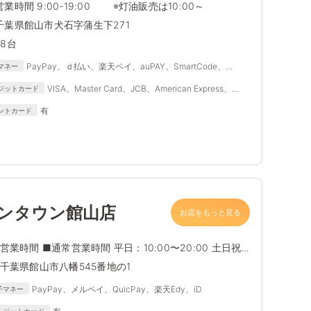
営業時間 9:00-19:00 ※灯油販売は10:00～
千葉県館山市犬石字蒲生下271
58台
PayPay、ｄ払い、楽天ペイ、auPAY、SmartCode、
マネー
FamiPay、銀行Pay、ゆうちょPay、メルペイ
VISA、Master Card、JCB、American Express、
ジットカード
Diners Club
有
ントカード
オンタウン館山店
お店をもっと見る
営業時間 ■通常営業時間 平日：10:00〜20:00 土日祝
日...
千葉県館山市八幡545番地の1
PayPay、メルペイ、QuicPay、楽天Edy、iD
子マネー
レジットカード