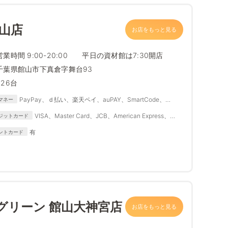
山店
お店をもっと見る
営業時間 9:00-20:00 平日の資材館は7:30開店
千葉県館山市下真倉字舞台93
426台
PayPay、ｄ払い、楽天ペイ、auPAY、SmartCode、
マネー
FamiPay、銀行Pay、ゆうちょPay、メルペイ
VISA、Master Card、JCB、American Express、
ジットカード
Diners Club
有
ントカード
グリーン 館山大神宮店
お店をもっと見る