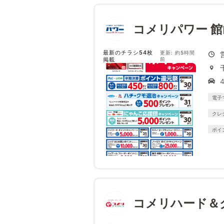
コメリパワー 館
最新のチラシ54枚
更新: 約5時間
掲載
前
電子
クレ
ポイ
コメリハード＆