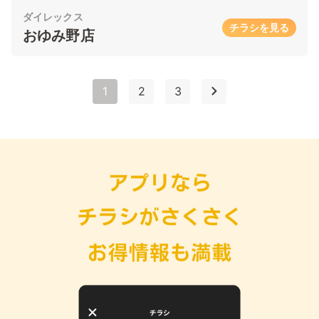
ダイレックス
チラシを見る
おゆみ野店
1
2
3