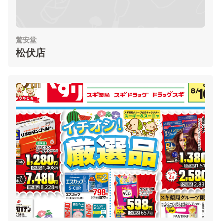
驚安堂
松伏店