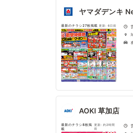
ヤマダデンキ N
最新のチラシ27枚掲載
更新: 6日前
AOKI 草加店
最新のチラシ8枚掲
更新: 約2時間
載
前