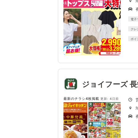
電子
クレ
ポイ
ジョイフーズ 長
最新のチラシ4枚掲載
更新: 4日前