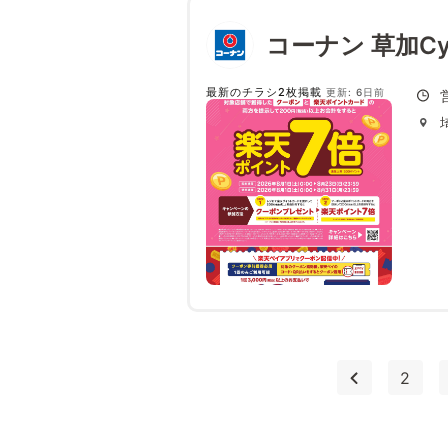
コーナン 草加Cycl
最新のチラシ2枚掲載
更新: 6日前
2