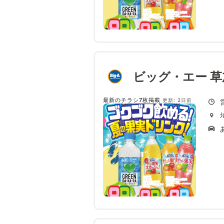
ビッグ・エー 草
最新のチラシ7枚掲載
更新: 2日前