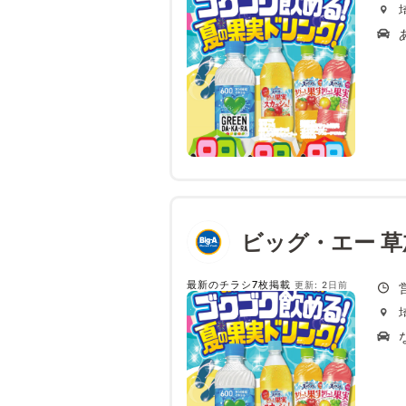
ビッグ・エー 草
最新のチラシ7枚掲載
更新: 2日前