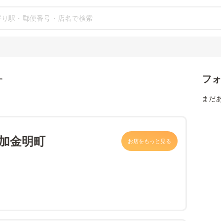
フ
す
まだ
草加金明町
お店をもっと見る